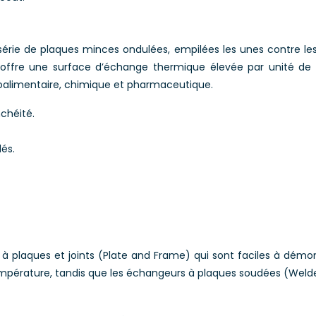
ie de plaques minces ondulées, empilées les unes contre les au
n offre une surface d’échange thermique élevée par unité d
roalimentaire, chimique et pharmaceutique.
chéité.
dés.
 à plaques et joints (Plate and Frame) qui sont faciles à démo
température, tandis que les échangeurs à plaques soudées (Welded 