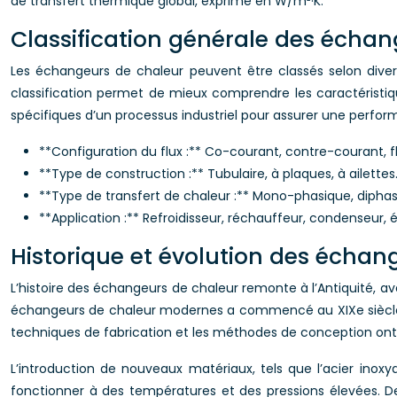
de transfert thermique global, exprimé en W/m²·K.
Classification générale des échan
Les échangeurs de chaleur peuvent être classés selon divers c
classification permet de mieux comprendre les caractéristiqu
spécifiques d’un processus industriel pour assurer une perfo
**Configuration du flux :** Co-courant, contre-courant, fl
**Type de construction :** Tubulaire, à plaques, à ailettes
**Type de transfert de chaleur :** Mono-phasique, diphas
**Application :** Refroidisseur, réchauffeur, condenseur, 
Historique et évolution des échan
L’histoire des échangeurs de chaleur remonte à l’Antiquité, a
échangeurs de chaleur modernes a commencé au XIXe siècle avec
techniques de fabrication et les méthodes de conception ont
L’introduction de nouveaux matériaux, tels que l’acier inox
fonctionner à des températures et des pressions élevées. De