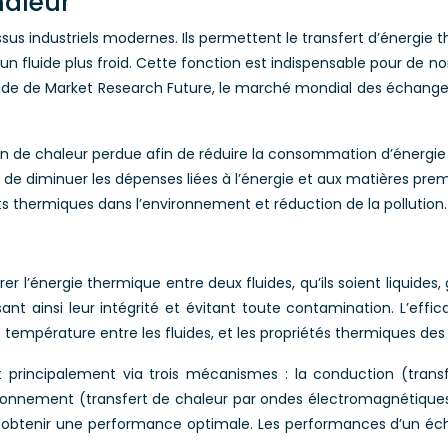
haleur
s industriels modernes. Ils permettent le transfert d’énergie 
 un fluide plus froid. Cette fonction est indispensable pour de no
 étude de Market Research Future, le marché mondial des échang
on de chaleur perdue afin de réduire la consommation d’énergie e
de diminuer les dépenses liées à l’énergie et aux matières prem
ts thermiques dans l’environnement et réduction de la pollution.
er l’énergie thermique entre deux fluides, qu’ils soient liquide
nt ainsi leur intégrité et évitant toute contamination. L’effic
mpérature entre les fluides, et les propriétés thermiques des m
 principalement via trois mécanismes : la conduction (transf
rayonnement (transfert de chaleur par ondes électromagnétiqu
our obtenir une performance optimale. Les performances d’un é