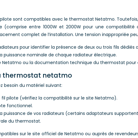
s
 pilote sont compatibles avec le thermostat Netatmo. Toutefois, i
ce (comprise entre 1000W et 2000W pour une compatibilité op
acement complet de l’installation. Une tension inappropriée pe
teurs pour identifier la présence de deux ou trois fils dédiés au 
la puissance nominale de chaque radiateur électrique.
 de Netatmo ou la documentation technique du thermostat pour c
 du thermostat netatmo
z besoin du matériel suivant:
 pilote (vérifiez la compatibilité sur le site Netatmo).
ote fonctionnel.
 la puissance de vos radiateurs (certains adaptateurs supporten
urale du thermostat.
atibles sur le site officiel de Netatmo ou auprès de revendeurs