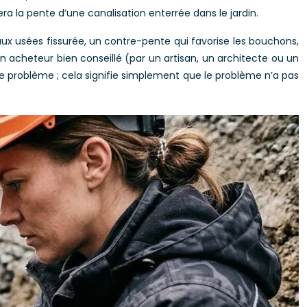
ra la pente d’une canalisation enterrée dans le jardin.
ux usées fissurée, un contre-pente qui favorise les bouchons,
n acheteur bien conseillé (par un artisan, un architecte ou un
de problème ; cela signifie simplement que le problème n’a pas